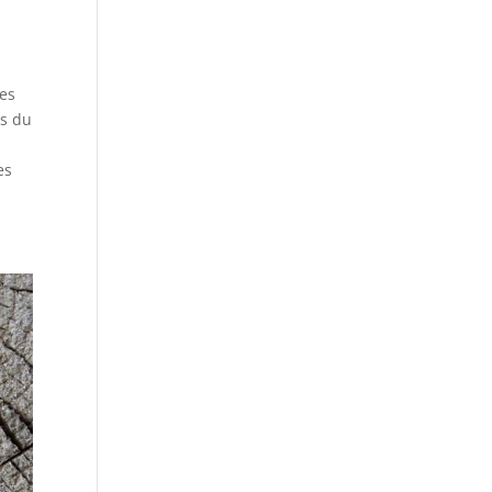
nes
es du
es
,