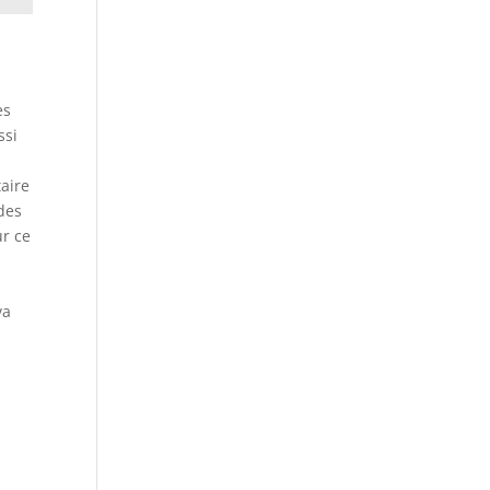
es
ssi
aire
 des
ur ce
va