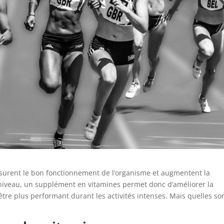
ssurent le bon fonctionnement de l’organisme et augmentent la
 niveau, un supplément en vitamines permet donc d’améliorer la
être plus performant durant les activités intenses. Mais quelles so