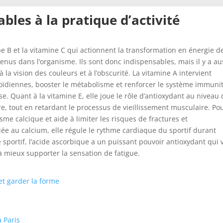
bles à la pratique d’activité
pe B et la vitamine C qui actionnent la transformation en énergie d
enus dans l’organisme. Ils sont donc indispensables, mais il y a au
à la vision des couleurs et à l’obscurité. La vitamine A intervient
oïdiennes, booster le métabolisme et renforcer le système immunit
nse. Quant à la vitamine E, elle joue le rôle d’antioxydant au niveau
ire, tout en retardant le processus de vieillissement musculaire. Po
isme calcique et aide à limiter les risques de fractures et
iée au calcium, elle régule le rythme cardiaque du sportif durant
le sportif, l’acide ascorbique a un puissant pouvoir antioxydant qui 
r à mieux supporter la sensation de fatigue.
et garder la forme
à Paris