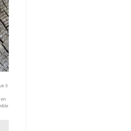
ue 3
 en
emble