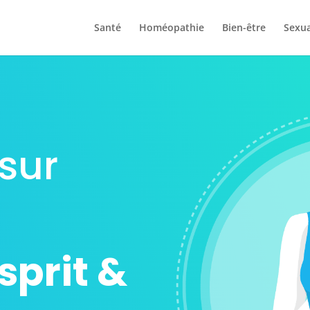
Santé
Homéopathie
Bien-être
Sexua
sur
Esprit &