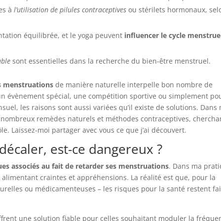
res à
l’utilisation de pilules contraceptives
ou stérilets hormonaux, sel
tation équilibrée, et le yoga peuvent
influencer le cycle menstrue
able
sont essentielles dans la recherche du bien-être menstruel.
es menstruations
de manière naturelle interpelle bon nombre de
un évènement spécial, une compétition sportive ou simplement po
nsuel, les raisons sont aussi variées qu’il existe de solutions. Dans
de nombreux remèdes naturels et méthodes contraceptives, chercha
le. Laissez-moi partager avec vous ce que j’ai découvert.
 décaler, est-ce dangereux ?
ues associés au fait de retarder ses menstruations
. Dans ma prati
 alimentant craintes et appréhensions. La réalité est que, pour la
aturelles ou médicamenteuses – les risques pour la santé restent fa
frent une solution fiable pour celles souhaitant moduler la fréque