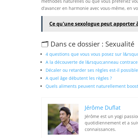
méthodes naturelles ou que vous préfériez vou
d’avancer en harmonie avec vous-même, en vou
Ce qu'une sexologue peut apporter 
🗂️ Dans ce dossier : Sexualité
4 questions que vous vous posez sur l&rsq
A la découverte de l&rsquo;anneau contrace
Décaler ou retarder ses règles est-il possible
A quel âge débutent les règles ?
Quels aliments peuvent naturellement booste
Jérôme Duflat
Jérôme est un yogi passio
quotidiennement et a sui
connaissances.