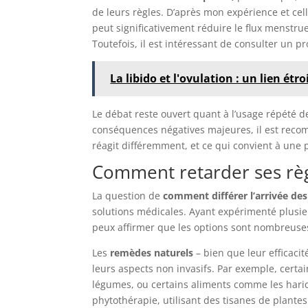
de leurs règles. D’après mon expérience et ce
peut significativement réduire le flux menstru
Toutefois, il est intéressant de consulter un 
La libido et l'ovulation : un lien étr
Le débat reste ouvert quant à l’usage répété d
conséquences négatives majeures, il est reco
réagit différemment, et ce qui convient à une
Comment retarder ses règ
La question de
comment différer l’arrivée des
solutions médicales. Ayant expérimenté plusieur
peux affirmer que les options sont nombreuse
Les
remèdes naturels
– bien que leur efficacit
leurs aspects non invasifs. Par exemple, cert
légumes, ou certains aliments comme les harico
phytothérapie, utilisant des tisanes de plant