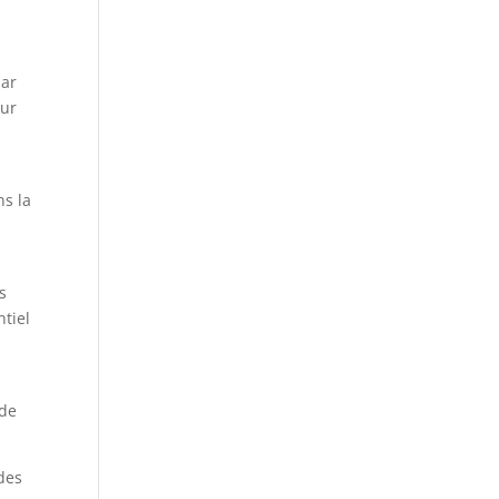
par
eur
ns la
s
tiel
 de
des