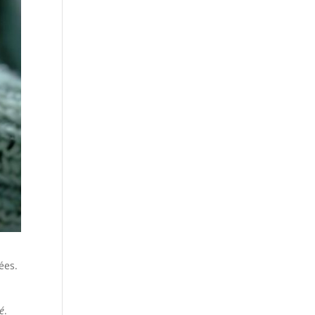
ées.
té
.