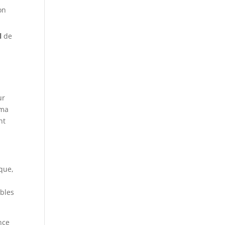
on
l
de
ur
 ma
nt
que,
ibles
nce