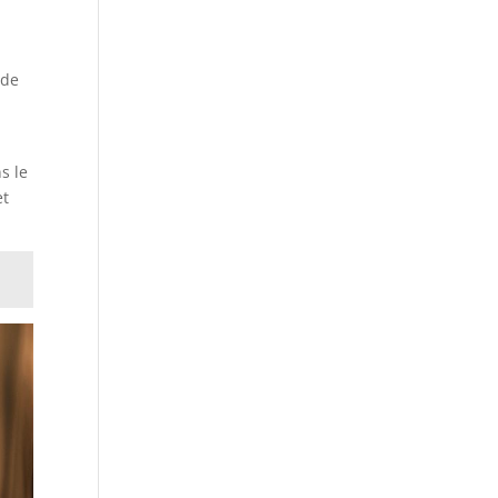
ode
s le
et