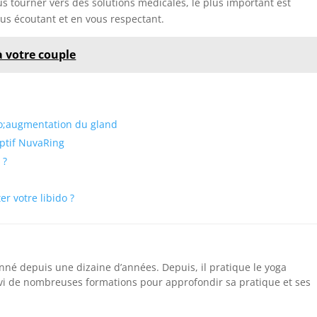
s tourner vers des solutions médicales, le plus important est
s écoutant et en vous respectant.
à votre couple
uo;augmentation du gland
ptif NuvaRing
 ?
r votre libido ?
nné depuis une dizaine d’années. Depuis, il pratique le yoga
vi de nombreuses formations pour approfondir sa pratique et ses