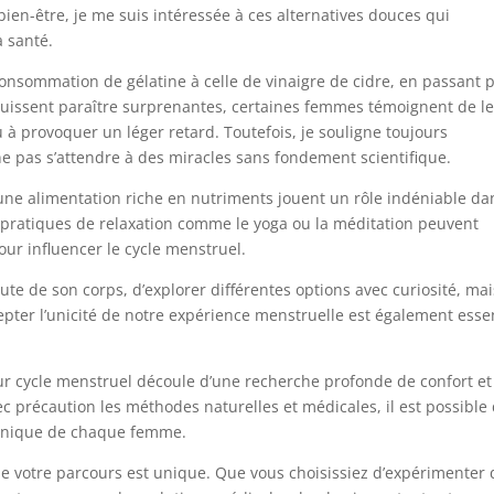
bien-être, je me suis intéressée à ces alternatives douces qui
 santé.
onsommation de gélatine à celle de vinaigre de cidre, en passant 
uissent paraître surprenantes, certaines femmes témoignent de l
 à provoquer un léger retard. Toutefois, je souligne toujours
ne pas s’attendre à des miracles sans fondement scientifique.
une alimentation riche en nutriments jouent un rôle indéniable da
s pratiques de relaxation comme le yoga ou la méditation peuvent
our influencer le cycle menstruel.
coute de son corps, d’explorer différentes options avec curiosité, mai
ter l’unicité de notre expérience menstruelle est également essen
.
eur cycle menstruel découle d’une recherche profonde de confort et
 précaution les méthodes naturelles et médicales, il est possible
e unique de chaque femme.
e votre parcours est unique. Que vous choisissiez d’expérimenter 