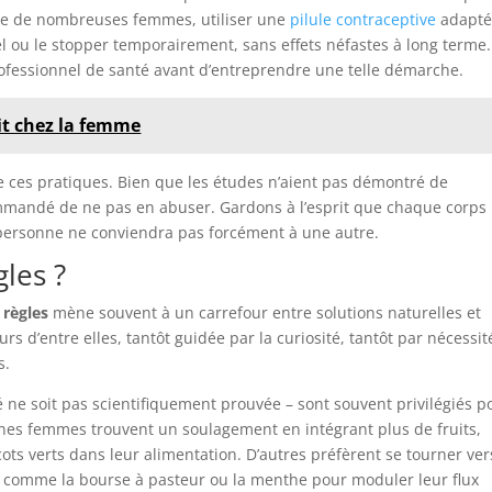
lle de nombreuses femmes, utiliser une
pilule contraceptive
adapté
el ou le stopper temporairement, sans effets néfastes à long terme.
professionnel de santé avant d’entreprendre une telle démarche.
oit chez la femme
e ces pratiques. Bien que les études n’aient pas démontré de
mmandé de ne pas en abuser. Gardons à l’esprit que chaque corps
 personne ne conviendra pas forcément à une autre.
les ?
 règles
mène souvent à un carrefour entre solutions naturelles et
s d’entre elles, tantôt guidée par la curiosité, tantôt par nécessité
s.
é ne soit pas scientifiquement prouvée – sont souvent privilégiés p
aines femmes trouvent un soulagement en intégrant plus de fruits,
ts verts dans leur alimentation. D’autres préfèrent se tourner ver
es comme la bourse à pasteur ou la menthe pour moduler leur flux