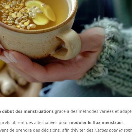
le début des menstruations
grâce à des méthodes variées et adapt
rels offrent des alternatives pour
moduler le flux menstruel
.
vant de prendre des décisions, afin d’éviter des
risques pour la san