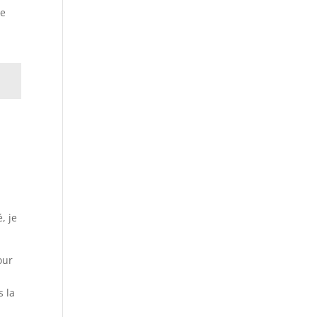
e
, je
our
s la