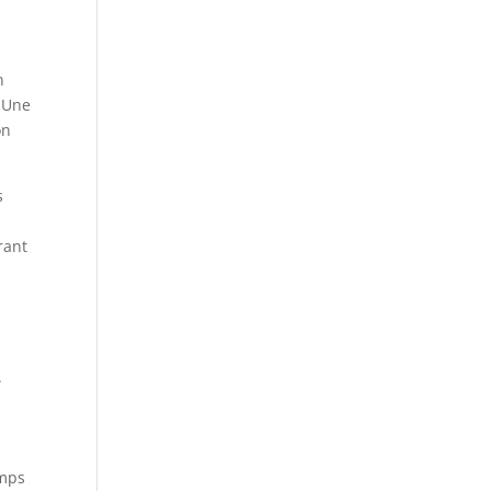
n
. Une
on
s
rant
.
emps