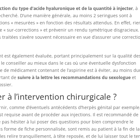
ction du type d’acide hyaluronique et de la quantité à injecter
, à
echerché. D’une manière générale, au moins 2 seringues sont à
ctions « mesurées » en fonction des résultats attendus. En effet, rie
 de « sur-corrections » et prévenir un rendu symétrique disgracieux
s traitées s’avère souvent nécessaire en vue d’assurer une correcti
ent est également évaluée, portant principalement sur la qualité de
 le conseiller au mieux dans le cas où une éventuelle dysfonction
prise de médicament contenant de l’aspirine est à éviter, au moins du
ortant de
suivre à la lettre les recommandations du sexologue
et
ossier.
à l’intervention chirurgicale ?
rnir, comme d’éventuels antécédents d’herpès génital par exemple
st requise avant de procéder aux injections. Il est recommandé de
e pas hésiter à lui poser des questions pour bien comprendre le
s forme de fiche personnalisée, sont remis au patient à la fin de la
les relire tranquillement, à tête reposée, et de lui laisser tout le t