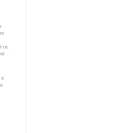
e
ent
t ce,
st
 Il
nt