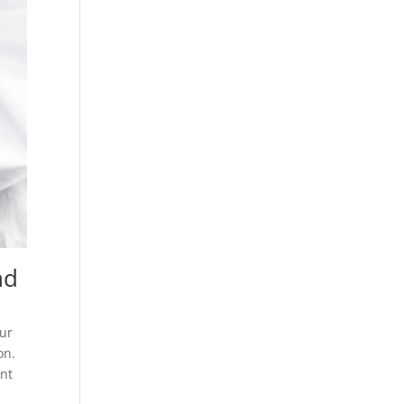
nd
our
on.
ant