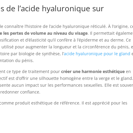
és de l’acide hyaluronique sur
de connaître l’histoire de l’acide hyaluronique réticulé. À l’origine, c
e les pertes de volume au niveau du visage
. Il permettait égalem
sification et d’élasticité qu’il confère à l’épiderme et au derme. Ce
 utilisé pour augmenter la longueur et la circonférence du pénis, e
oire par biologie de synthèse, l’
acide hyaluronique pour le gland
e
entation du pénis.
nt ce type de traitement pour
créer une harmonie esthétique
en
tif est d’offrir une silhouette homogène entre la verge et le gland.
ésente aucun impact sur les performances sexuelles. Elle est souve
 redonner confiance.
comme produit esthétique de référence. Il est apprécié pour les