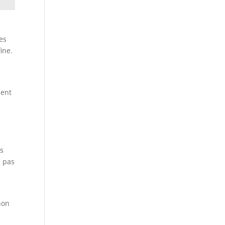
es
ine.
u
ment
es
a pas
non