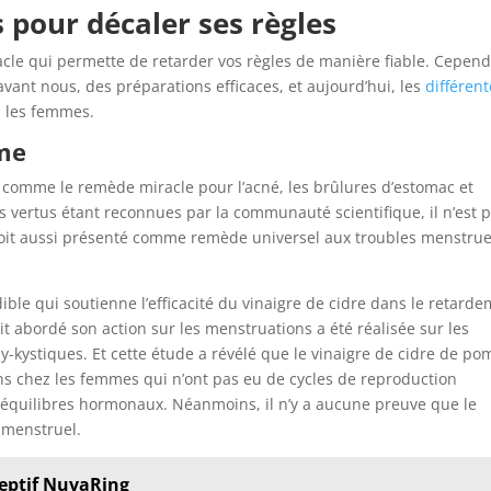
 pour décaler ses règles
iracle qui permette de retarder vos règles de manière fiable. Cepend
vant nous, des préparations efficaces, et aujourd’hui, les
différen
s les femmes.
mme
 comme le remède miracle pour l’acné, les brûlures d’estomac et
 vertus étant reconnues par la communauté scientifique, il n’est 
oit aussi présenté comme remède universel aux troubles menstrue
dible qui soutienne l’efficacité du vinaigre de cidre dans le retard
ait abordé son action sur les menstruations a été réalisée sur les
-kystiques. Et cette étude a révélé que le vinaigre de cidre de p
s chez les femmes qui n’ont pas eu de cycles de reproduction
séquilibres hormonaux. Néanmoins, il n’y a aucune preuve que le
 menstruel.
ceptif NuvaRing