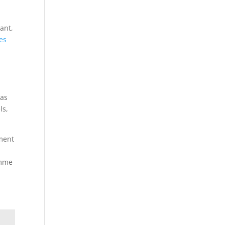
ant,
tes
pas
ls,
ement
omme