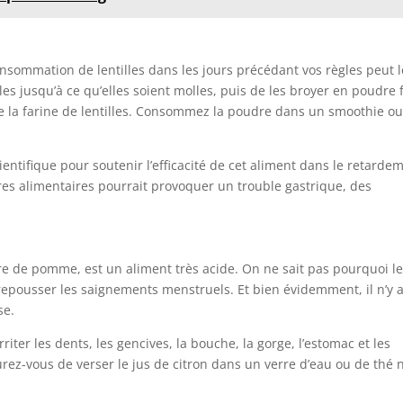
nsommation de lentilles dans les jours précédant vos règles peut l
lles jusqu’à ce qu’elles soient molles, puis de les broyer en poudre f
la farine de lentilles. Consommez la poudre dans un smoothie o
ientifique pour soutenir l’efficacité de cet aliment dans le retarde
bres alimentaires pourrait provoquer un trouble gastrique, des
dre de pomme, est un aliment très acide. On ne sait pas pourquoi l
 repousser les saignements menstruels. Et bien évidemment, il n’y 
se.
riter les dents, les gencives, la bouche, la gorge, l’estomac et les
surez-vous de verser le jus de citron dans un verre d’eau ou de thé 