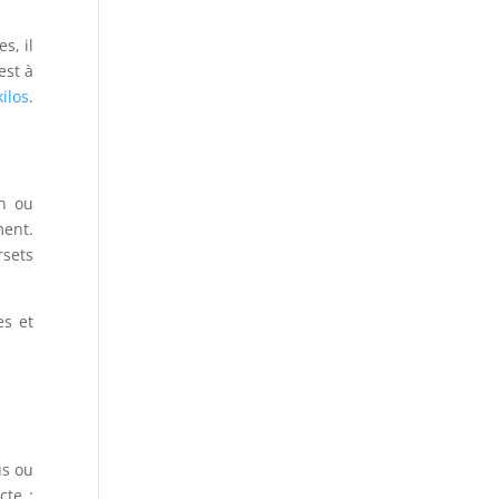
s, il
est à
ilos
.
an ou
ment.
rsets
es et
us ou
cte ;