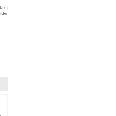
 bien
lider
n