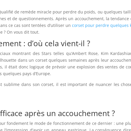
ualifié de remède miracle pour perdre du poids, ou quelques taille
smes et de questionnements. Après un accouchement, la tendance 
ans ce cas sont tentées d’utiliser un
corset pour perdre quelques k
e ? On vous dit tout.
ment : d’où cela vient-il ?
ociaux montrant des Stars telles qu’Ambert Rose, Kim Kardashi
 silhouette dans un corset quelques semaines après leur accouche
s, il était donc logique de prévoir une explosion des ventes de co
ns quelques pays d’Europe.
t sublime dans son corset, il est important de nuancer les chos
 efficace après un accouchement ?
our fondement le mode de fonctionnement de ce dernier : une pl
e l’impression d’avoir un anneau gastrique. La conséquence dire