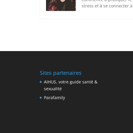
stress et à se connecter à
Sites partenaires
AIHUS, votre guide santé &
sexualité
Parafamily