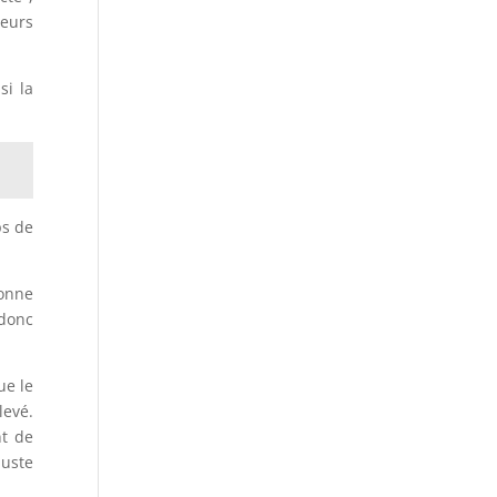
teurs
si la
ps de
bonne
 donc
ue le
levé.
nt de
juste
.