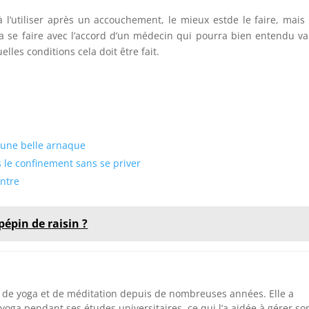
 l’utiliser après un accouchement, le mieux estde le faire, mais
a se faire avec l’accord d’un médecin qui pourra bien entendu va
lles conditions cela doit être fait.
 une belle arnaque
 le confinement sans se priver
ontre
pépin de raisin ?
 de yoga et de méditation depuis de nombreuses années. Elle a
oga pendant ses études universitaires, ce qui l’a aidée à gérer so