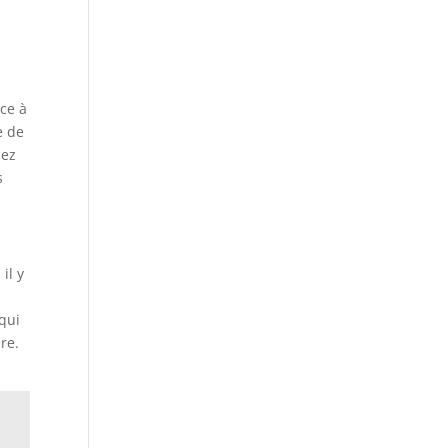
âce à
e de
hez
s
il y
 qui
re.