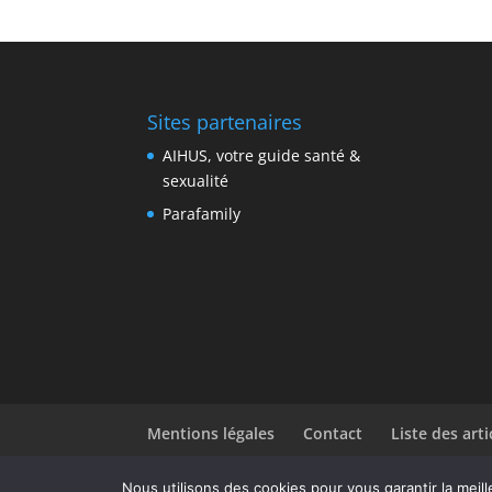
Sites partenaires
AIHUS, votre guide santé &
sexualité
Parafamily
Mentions légales
Contact
Liste des arti
Nous utilisons des cookies pour vous garantir la meill
Design de
Elegant Themes
| Propulsé par
Wor