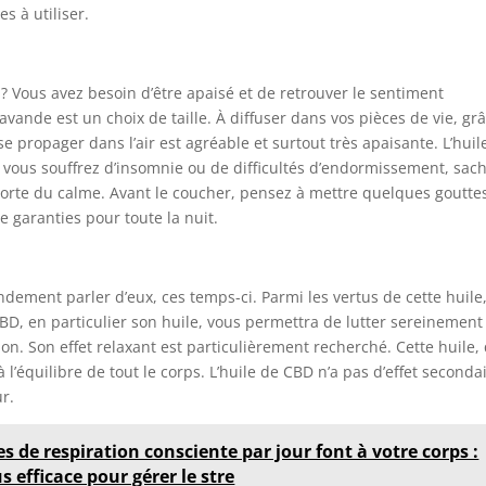
es à utiliser.
? Vous avez besoin d’être apaisé et de retrouver le sentiment
avande est un choix de taille. À diffuser dans vos pièces de vie, gr
 se propager dans l’air est agréable et surtout très apaisante. L’huil
i vous souffrez d’insomnie ou de difficultés d’endormissement, sac
pporte du calme. Avant le coucher, pensez à mettre quelques goutte
re garanties pour toute la nuit.
dement parler d’eux, ces temps-ci. Parmi les vertus de cette huile, 
e CBD, en particulier son huile, vous permettra de lutter sereinement
ion. Son effet relaxant est particulièrement recherché. Cette huile,
l’équilibre de tout le corps. L’huile de CBD n’a pas d’effet secondai
ur.
s de respiration consciente par jour font à votre corps :
 efficace pour gérer le stre