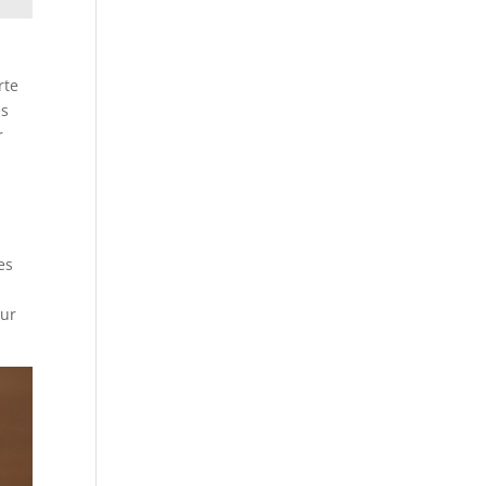
rte
es
r
es
eur