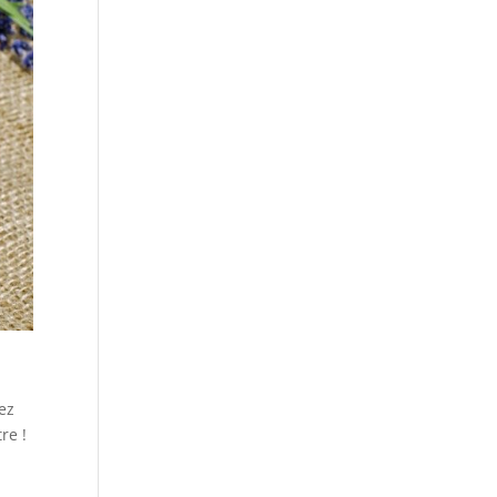
ez
re !
u