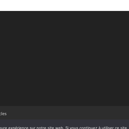
cles
eure expérience sur notre site web. Si vous continuez à utiliser ce sit
dPress