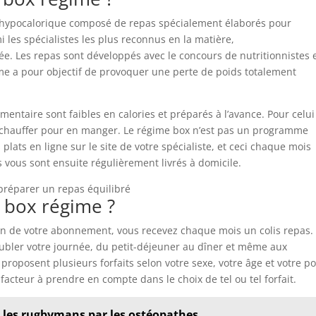
hypocalorique composé de repas spécialement élaborés pour
 les spécialistes les plus reconnus en la matière,
rée. Les repas sont développés avec le concours de nutritionnistes 
ime a pour objectif de provoquer une perte de poids totalement
entaire sont faibles en calories et préparés à l’avance. Pour celui
s réchauffer pour en manger. Le régime box n’est pas un programme
s plats en ligne sur le site de votre spécialiste, et ceci chaque mois
 vous sont ensuite régulièrement livrés à domicile.
box régime ?
n de votre abonnement, vous recevez chaque mois un colis repas.
eubler votre journée, du petit-déjeuner au dîner et même aux
 proposent plusieurs forfaits selon votre sexe, votre âge et votre po
cteur à prendre en compte dans le choix de tel ou tel forfait.
z les rugbymans par les ostéopathes