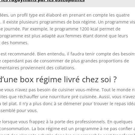
ées, un profil type est élaboré en prenant en compte les quatre
e. Il existe plusieurs programmes de box régime. Un programme vi
une journée. Par exemple, le programme 1200 kcal permet de
e programme est plus adapté aux femmes étant donné que leurs
ux des hommes.
est recommandé. Bien entendu, il faudra tenir compte des besoin
e cependant pas de consommer de plus grandes proportions de
mentaires proviennent des collations.
d’une box régime livré chez soi ?
ue vous n’avez pas besoin de cuisiner vous-même. Tout le monde n
ites que réchauffer une nourriture pré cuisinée. Aussi, vous n’ave
tel plat. Il n’y a plus donc à se démener pour trouver le repas idéa
assemblé pour vous.
le lorsque vous frappez à la porte des professionnels. En quelques
la consommation. La box régime est un programme à ne pas confier 