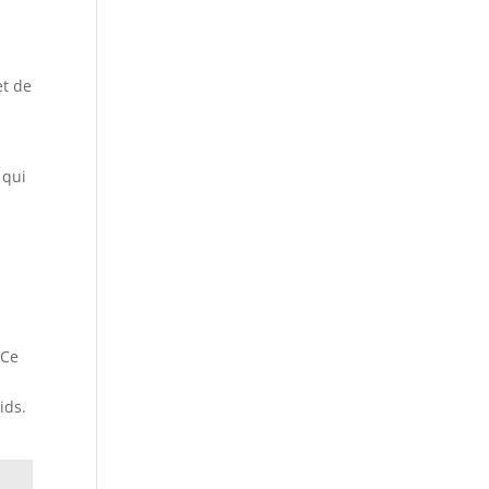
et de
 qui
 Ce
ids.