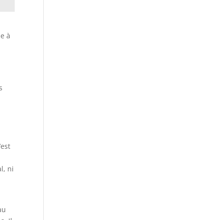
se à
s
’est
z
l, ni
au