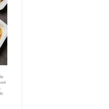
de
boré
.
êt