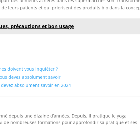
upart des aliments achetés dans les supermarchés sont transformés
 de leurs patients et qui priorisent des produits bio dans la conce
ques, précautions et bon usage
es doivent vous inquiéter ?
vous devez absolument savoir
s devez absolument savoir en 2024
nné depuis une dizaine d’années. Depuis, il pratique le yoga
vi de nombreuses formations pour approfondir sa pratique et ses