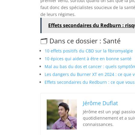
premier venu, surtout quand on sait que la pl
faut donc des spécialistes soucieux de la santé
de leurs régimes.
Effets secondaires du Redburn : ris
🗂️ Dans ce dossier : Santé
10 effets positifs du CBD sur la fibromyalgie
10 épices qui aident à être en bonne santé
Mal au bas du dos et cancer : quels symptôm
Les dangers du Burner XT en 2024 : ce que 
Effets secondaires du Redburn : ce que vou
Jérôme Duflat
Jérôme est un yogi passio
quotidiennement et a sui
connaissances.