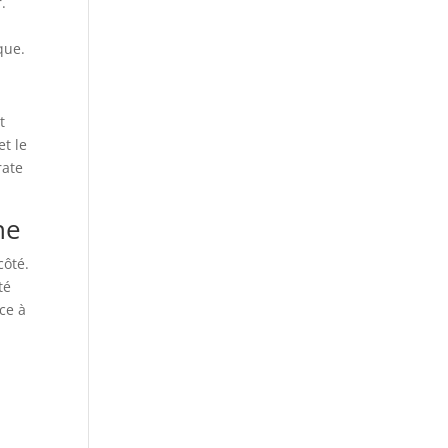
.
que.
t
et le
rate
ne
côté.
té
ce à