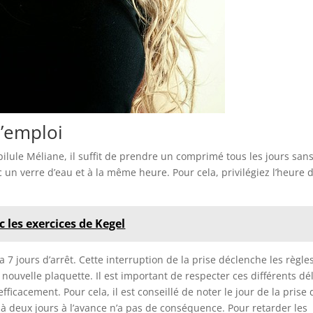
d’emploi
 pilule Méliane, il suffit de prendre un comprimé tous les jours san
c un verre d’eau et à la même heure. Pour cela, privilégiez l’heure 
 les exercices de Kegel
a 7 jours d’arrêt. Cette interruption de la prise déclenche les règle
nouvelle plaquette. Il est important de respecter ces différents dé
ficacement. Pour cela, il est conseillé de noter le jour de la prise
à deux jours à l’avance n’a pas de conséquence. Pour retarder les