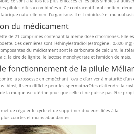
, ce sont à la fois les plus efficaces et les plus simples à utiliser
es pilules dites « combinées ». Ce contraceptif oral contient deux
fabrique naturellement l’organisme. Il est minidosé et monophasi
tion du médicament
uette de 21 comprimés contenant la même dose d’hormones. Elle es
ette. Ces dernières sont l’éthinylestradiol (estrogène ; 0,020 mg) 
s composantes du médicament sont le carbonate de calcium, le stéa
lc, la cire de lignite, le lactose monohydrate et l’amidon de maïs.
 le fonctionnement de la pilule Mélia
 contre la grossesse en empêchant l’ovule d’arriver à maturité d’un 
rus. Ainsi, il sera difficile pour les spermatozoïdes d’attendre la cavi
re de la muqueuse utérine pour que celle-ci ne puisse pas être propi
rmet de réguler le cycle et de supprimer douleurs liées à la
t plus courtes et moins abondantes.