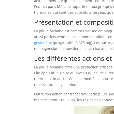
actuellement. Ce qui est aisément compréhensible
Pour sa part, Méliane appartient aux groupes d
hormones qui sont des substituts de ceux que 
Présentation et composi
La pilule Méliane est commercialisée en plaq
aussi parfois vendu sous le nom de pilule Femod
gestodène
(progestatif ; 0,075 mg). Les autre
de magnésium, le povidone, le saccharose, le ta
Les différentes actions et
La pilule Méliane offre une protection efficace
Elle épaissit la glaire au niveau du col de l’uté
utérine. D’un autre côté, elle modifie la natu
une éventuelle gestation.
Outre son action contraceptive, cette pilule pe
menstruation. D’ailleurs, les règles deviennen