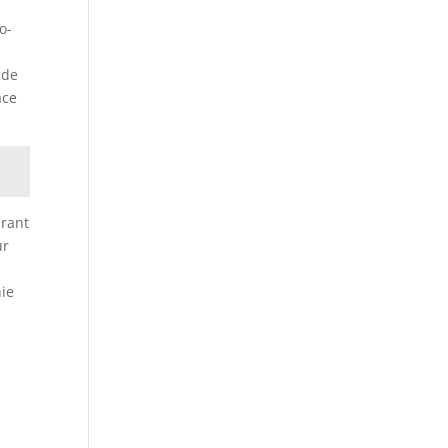
o-
 de
ace
drant
ur
.
ie