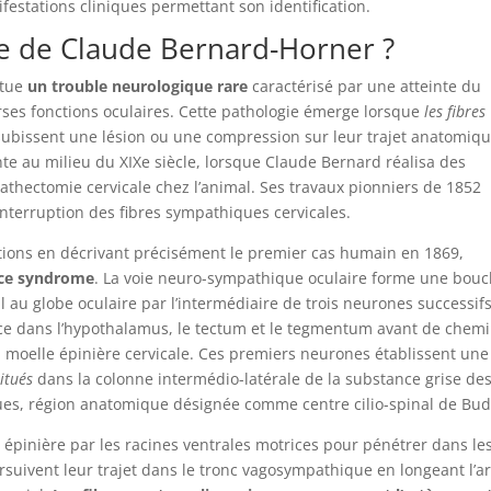
festations cliniques permettant son identification.
e de Claude Bernard-Horner ?
itue
un trouble neurologique rare
caractérisé par une atteinte du
ses fonctions oculaires. Cette pathologie émerge lorsque
les fibres
ubissent une lésion ou une compression sur leur trajet anatomiq
te au milieu du XIXe siècle, lorsque Claude Bernard réalisa des
athectomie cervicale chez l’animal. Ses travaux pionniers de 1852
nterruption des fibres sympathiques cervicales.
tions en décrivant précisément le premier cas humain en 1869,
 ce syndrome
. La voie neuro-sympathique oculaire forme une bouc
 au globe oculaire par l’intermédiaire de trois neurones successifs
e dans l’hypothalamus, le tectum et le tegmentum avant de chem
a moelle épinière cervicale. Ces premiers neurones établissent une
itués
dans la colonne intermédio-latérale de la substance grise de
ues, région anatomique désignée comme centre cilio-spinal de Bud
e épinière par les racines ventrales motrices pour pénétrer dans le
ursuivent leur trajet dans le tronc vagosympathique en longeant l’a