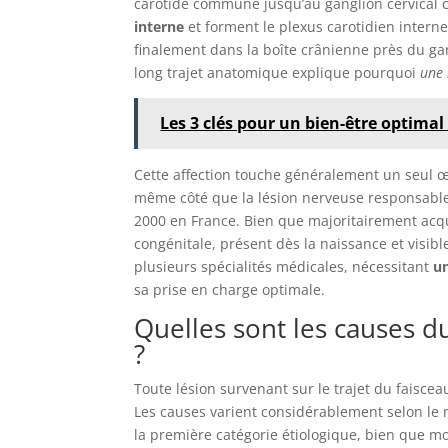
carotide commune jusqu’au ganglion cervical c
interne
et forment le plexus carotidien intern
finalement dans la boîte crânienne près du gan
long trajet anatomique explique pourquoi
une 
Les 3 clés pour un bien-être optimal
Cette affection touche généralement un seul œ
même côté que la lésion nerveuse responsable.
2000 en France. Bien que majoritairement acq
congénitale, présent dès la naissance et visible
plusieurs spécialités médicales, nécessitant
un
sa prise en charge optimale.
Quelles sont les causes 
?
Toute lésion survenant sur le trajet du faisc
Les causes varient considérablement selon le
la première catégorie étiologique, bien que m