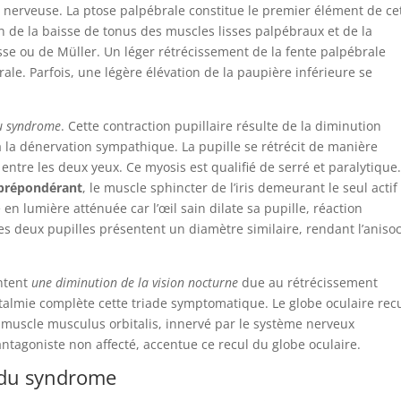
n nerveuse. La ptose palpébrale constitue le premier élément de ce
n de la baisse de tonus des muscles lisses palpébraux et de la
lisse ou de Müller. Un léger rétrécissement de la fente palpébrale
e. Parfois, une légère élévation de la paupière inférieure se
du syndrome
. Cette contraction pupillaire résulte de la diminution
e à la dénervation sympathique. La pupille se rétrécit de manière
entre les deux yeux. Ce myosis est qualifié de serré et paralytique
 prépondérant
, le muscle sphincter de l’iris demeurant le seul actif
 en lumière atténuée car l’œil sain dilate sa pupille, réaction
 les deux pupilles présentent un diamètre similaire, rendant l’aniso
entent
une diminution de la vision nocturne
due au rétrécissement
phtalmie complète cette triade symptomatique. Le globe oculaire rec
du muscle musculus orbitalis, innervé par le système nerveux
ntagoniste non affecté, accentue ce recul du globe oculaire.
s du syndrome