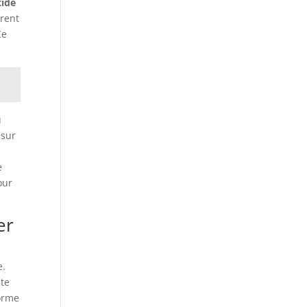
tide
trent
Ce
u
 sur
e
our
er
e.
te
forme