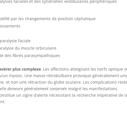
ralysies faciales et des syndromes vestibulaires périphériques
odifié par les changements de position céphalique
missements
 paralysie faciale
aralysie du muscle orbiculaire
nte des fibres parasympathiques
’avérer plus complexe
. Les affections atteignant les nerfs optique 
qu’un myosis. Une masse rétrobulbaire provoque généralement un
, et non une rétraction du globe oculaire. Les complications rest
suelle demeure généralement conservée
malgré les manifestations
stitue un signe d’alerte nécessitant la recherche impérative de l
nt.