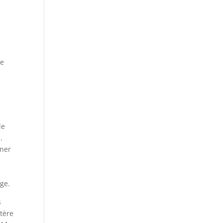
ue
le
.
iner
s
ge.
s
rtère