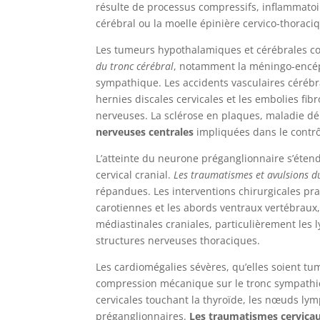
résulte de processus compressifs, inflammatoi
cérébral ou la moelle épinière cervico-thorac
Les tumeurs hypothalamiques et cérébrales con
du tronc cérébral
, notamment la méningo-encép
sympathique. Les accidents vasculaires céréb
hernies discales cervicales et les embolies f
nerveuses. La sclérose en plaques, maladie d
nerveuses centrales
impliquées dans le contrô
L’atteinte du neurone préganglionnaire s’éten
cervical cranial.
Les traumatismes et avulsions d
répandues. Les interventions chirurgicales pra
carotiennes et les abords ventraux vertébraux,
médiastinales craniales, particulièrement le
structures nerveuses thoraciques.
Les cardiomégalies sévères, qu’elles soient t
compression mécanique sur le tronc sympath
cervicales touchant la thyroïde, les nœuds lym
préganglionnaires.
Les traumatismes cervicau