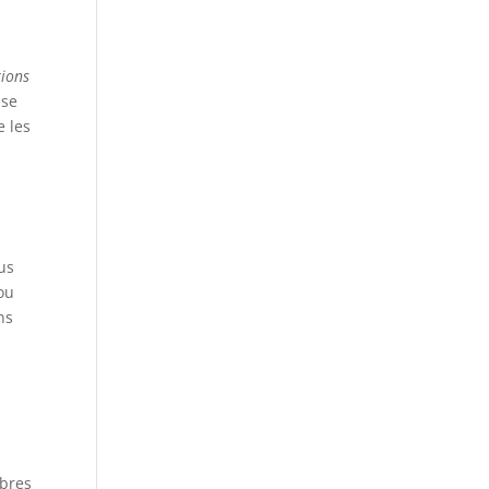
tions
use
e les
us
 ou
ns
s
bres