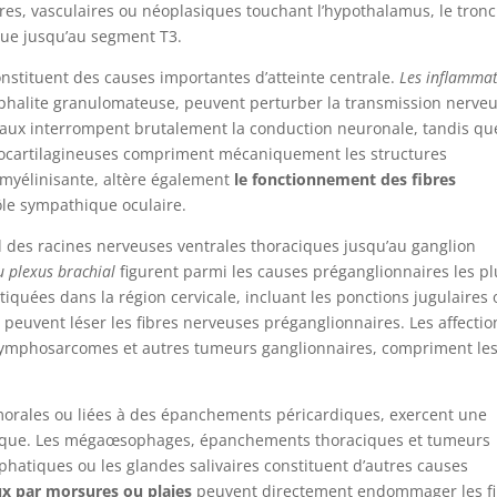
res, vasculaires ou néoplasiques touchant l’hypothalamus, le tronc
ique jusqu’au segment T3.
stituent des causes importantes d’atteinte centrale.
Les inflamma
halite granulomateuse, peuvent perturber la transmission nerve
raux interrompent brutalement la conduction neuronale, tandis qu
ibrocartilagineuses compriment mécaniquement les structures
émyélinisante, altère également
le fonctionnement des fibres
le sympathique oculaire.
d des racines nerveuses ventrales thoraciques jusqu’au ganglion
u plexus brachial
figurent parmi les causes préganglionnaires les pl
tiquées dans la région cervicale, incluant les ponctions jugulaires
 peuvent léser les fibres nerveuses préganglionnaires. Les affectio
s lymphosarcomes et autres tumeurs ganglionnaires, compriment le
umorales ou liées à des épanchements péricardiques, exercent une
ique. Les mégaœsophages, épanchements thoraciques et tumeurs
phatiques ou les glandes salivaires constituent d’autres causes
x par morsures ou plaies
peuvent directement endommager les fi