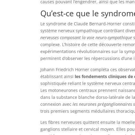
causes pouvant l’engendrer, ainsi que les mani
Qu’est-ce que le syndrom
Le syndrome de Claude Bernard-Horner const
système nerveux sympathique contrôlant diver
nerveuses composant la voie neuro-sympathique
s
complexe. L’histoire de cette découverte remon
expérimentations révolutionnaires sur la symp
permirent d’observer les répercussions d’une i
Johann Friedrich Horner compléta ces observa
établissant ainsi
les fondements cliniques de
sophistiquée reliant le système nerveux central
Les motoneurones centraux prennent naissanc
dans la substance blanche dorso-latérale de l
connexion avec
les neurones préganglionnaires s
trois premiers segments médullaires thoraciq
Les fibres nerveuses quittent ensuite la moell
ganglions stellaire et cervical moyen. Elles po