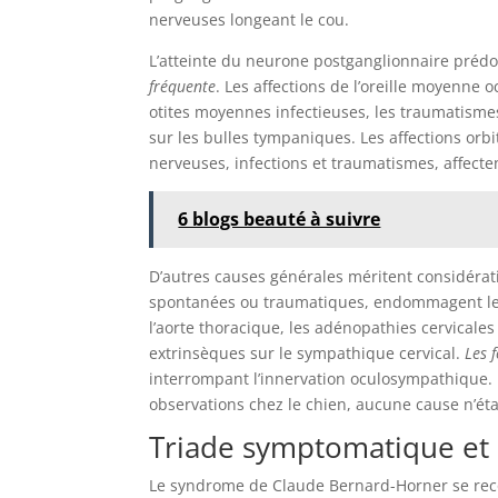
nerveuses longeant le cou.
L’atteinte du neurone postganglionnaire préd
fréquente
. Les affections de l’oreille moyenne
otites moyennes infectieuses, les traumatismes
sur les bulles tympaniques. Les affections or
nerveuses, infections et traumatismes, affect
6 blogs beauté à suivre
D’autres causes générales méritent considératio
spontanées ou traumatiques, endommagent les
l’aorte thoracique, les adénopathies cervicale
extrinsèques sur le sympathique cervical.
Les 
interrompant l’innervation oculosympathique. 
observations chez le chien, aucune cause n’ét
Triade symptomatique et 
Le syndrome de Claude Bernard-Horner se re