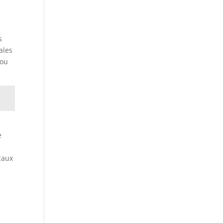
s
ales
 ou
e
caux