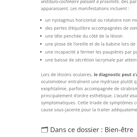
vestibulo-cochléaire passant à proximité
, des pa
apparaissent. Les manifestations incluent :
un nystagmus horizontal ou rotatoire non m
des pertes d’équilibre accompagnées de vo
une tête penchée du côté de la lésion
une ptose de l’oreille et de la babine lors de
une incapacité à fermer les paupières par p
une baisse de sécrétion lacrymale par attei
Lors de lésions oculaires,
le diagnostic peut s
oculomoteur entraînent une mydriase plutôt 
exophtalmie, parfois accompagnée de strabisme
principalement d’ordre esthétique.
L’acuité vi
symptomatiques. Cette triade de symptômes con
cause sous-jacente pour la traiter adéquateme
🗂️ Dans ce dossier : Bien-être