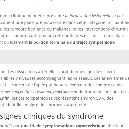
omine cliniquement et représente
la localisation lésionnelle la plus
 occupent une place prépondérante dans cette catégorie, incluant le
, les tumeurs bénignes ou malignes, et les interventions chirurgic
bitaires, comprenant tumeurs rétrobulbaires osseuses, musculaires
ent directement
la portion terminale du trajet sympathique
.
n. Les dissections artérielles carotidiennes, qu’elles soient
 fibres nerveuses accompagnant les vaisseaux. Les anévrismes d
s et les cancers de l’apex pulmonaire exercent des compressions
formes congénitales résultent généralement
de traumatismes obstétri
Enfin, les cas idiopathiques représentent environ 50 % des
ant identifiée malgré des examens approfondis.
signes cliniques du syndrome
connaît par
une triade symptomatique caractéristique
affectant