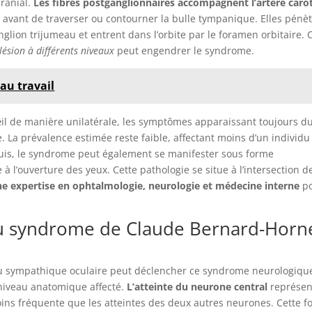
ranial.
Les fibres postganglionnaires accompagnent l’artère caro
e avant de traverser ou contourner la bulle tympanique. Elles pénè
glion trijumeau et entrent dans l’orbite par le foramen orbitaire. 
lésion à différents niveaux
peut engendrer le syndrome.
 au travail
il de manière unilatérale, les symptômes apparaissant toujours d
 La prévalence estimée reste faible, affectant moins d’un individu
uis, le syndrome peut également se manifester sous forme
 à l’ouverture des yeux. Cette pathologie se situe à l’intersection d
e expertise en ophtalmologie, neurologie et médecine interne
p
du syndrome de Claude Bernard-Horn
eau sympathique oculaire peut déclencher ce syndrome neurologiqu
 niveau anatomique affecté.
L’atteinte du neurone central
représen
oins fréquente que les atteintes des deux autres neurones. Cette 