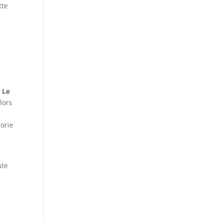
tte
.
Le
 lors
corie
ule