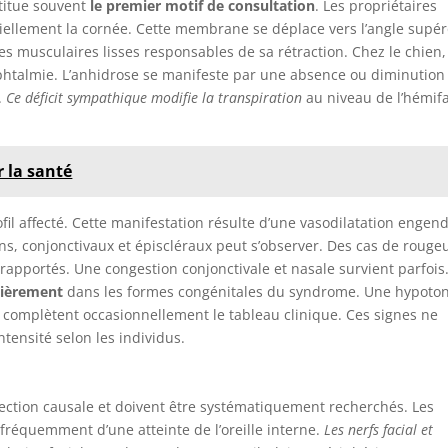
titue souvent
le premier motif de consultation
. Les propriétaires
iellement la cornée. Cette membrane se déplace vers l’angle supér
es musculaires lisses responsables de sa rétraction. Chez le chien,
phtalmie. L’anhidrose se manifeste par une absence ou diminution
.
Ce déficit sympathique modifie la transpiration
au niveau de l’hémif
r la santé
fil affecté. Cette manifestation résulte d’une vasodilatation engen
ens, conjonctivaux et épiscléraux peut s’observer. Des cas de rouge
apportés. Une congestion conjonctivale et nasale survient parfois
lièrement
dans les formes congénitales du syndrome. Une hypoton
re complètent occasionnellement le tableau clinique. Ces signes ne
tensité selon les individus.
affection causale et doivent être systématiquement recherchés. Les
fréquemment d’une atteinte de l’oreille interne.
Les nerfs facial et