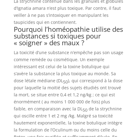
La strychnine contenue dans les granules et globules
d’Ignatia amara n’est plus toxique. Par contre, il faut
veiller à ne pas s’intoxiquer en manipulant les
taupicides qui en contiennent.
Pourquoi l’homéopathie utilise des
substances si toxiques pour
« soigner » des maux ?
La toxicité d’une substance n’empêche pas son usage
comme remède ou cosmétique. Un exemple
intéressant est celui de la toxine botulique qui
s’avère la substance la plus toxique au monde. Sa
dose létale médiane (DL
), qui correspond à la dose
50
pour laquelle la moitié des sujets étudiés ont trouvé
la mort, se situe entre 0,4 et 1,2 ng/kg ; ce qui est
énormément ( au moins 1 000 000 de fois) plus
faible, en comparaison avec la DL
de la strychnine
50
qui oscille entre 1 et 2 mg /kg. Malgré sa toxicité
hautement exponentielle, la toxine botulique intègre
la formulation de l’Oculinum ou du moins celle du
Botox, une fois purifiée et suffisamment diluée. En