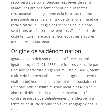
recouvertes de poils. Dénommées fèves de Saint
Ignace, ces graines contiennent de puissantes
neurotoxines, la strychnine et la brucine, comme
ingrédients essentiels, ainsi que de la loganine et de
l’acide caféique. Les graines séchées de la plante
sont transformées en une teinture. C’est à partir de
cette teinture mère que les homéopathes élaborent
le remède Ignatia amara.
Origine de sa dénomination
Ignatia amara doit son nom au prêtre espagnol
Ignatius Loyola (1491- 1556) qui fut très contrarié par
une sévère fracture du genou. Willibald Gawlik, vieux
maître de l’homéopathie, précise qu’Ignatius Loyola
était un bel homme aimant les plaisirs mondains et
un brave officier militaire gravement blessé en 1521
alors qu’il défendait la ville de Pampelune. Très
contrarié parce que définitivement handicapé, il a
tenté de se suicider puis choisi de s’engager dans la
religion.