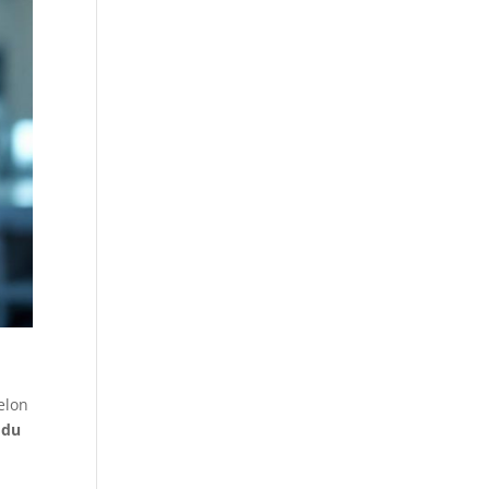
elon
 du