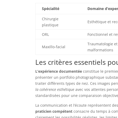
Spécialité
Domaine d’exper
Chirurgie
Esthétique et re
plastique
ORL
Fonctionnel et re
Traumatologie et
Maxillo-facial
malformations
Les critères essentiels po
L’expérience documentée
constitue le premier
présenter un portfolio photographique substan
traiter différents types de nez. Ces images p
la cohérence esthétique
avec vos attentes person
standardisées pour une comparaison objective
La communication et l’écoute représentent des
praticien compétent
consacre du temps à compr
clairement les possibilités réalistes, les limi