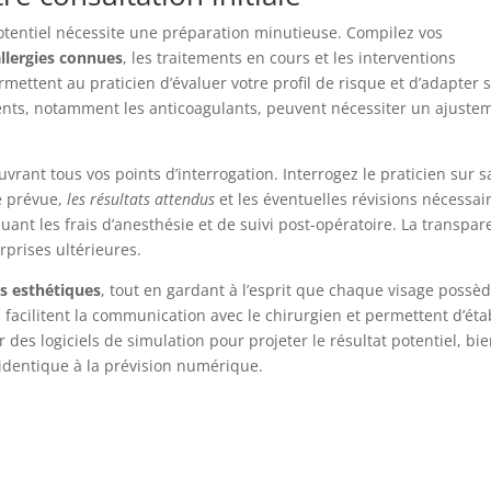
otentiel nécessite une préparation minutieuse. Compilez vos
allergies connues
, les traitements en cours et les interventions
mettent au praticien d’évaluer votre profil de risque et d’adapter 
ts, notamment les anticoagulants, peuvent nécessiter un ajuste
vrant tous vos points d’interrogation. Interrogez le praticien sur s
e prévue,
les résultats attendus
et les éventuelles révisions nécessai
luant les frais d’anesthésie et de suivi post-opératoire. La transpa
rprises ultérieures.
s esthétiques
, tout en gardant à l’esprit que chaque visage possè
facilitent la communication avec le chirurgien et permettent d’éta
er des logiciels de simulation pour projeter le résultat potentiel, bi
 identique à la prévision numérique.