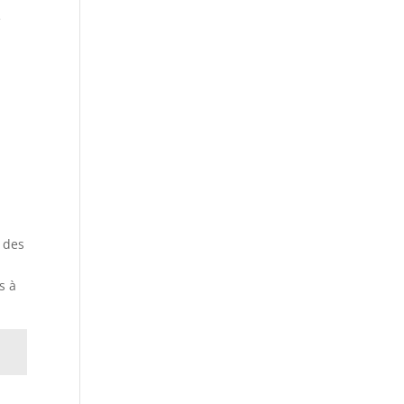
e
s des
s à