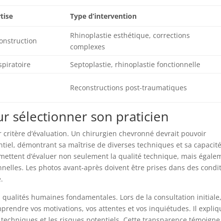
tise
Type d’intervention
Rhinoplastie esthétique, corrections
construction
complexes
spiratoire
Septoplastie, rhinoplastie fonctionnelle
Reconstructions post-traumatiques
ur sélectionner son praticien
 critère d’évaluation. Un chirurgien chevronné devrait pouvoir
tiel, démontrant sa maîtrise de diverses techniques et sa capacité
ermettent d’évaluer non seulement la qualité technique, mais égale
nelles. Les photos avant-après doivent être prises dans des condi
.
 qualités humaines fondamentales. Lors de la consultation initiale
endre vos motivations, vos attentes et vos inquiétudes. Il expliq
tes techniques et les risques potentiels. Cette transparence témoigne