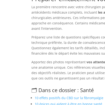
La première rencontre avec votre chirurgien p
antécédents médicaux complets, incluant
les 
chirurgicales antérieures. Ces informations per
approche en conséquence. Certains médicamen
avant l’intervention.
Préparez une liste de questions spécifiques cou
technique préférée, la durée de convalescenc
Questionnez également les tarifs détaillés, inc
financière dès le départ évite les mauvaises su
Apportez des photos représentant
vos attente
une anatomie unique. Ces références visuelles 
des objectifs réalistes. Le praticien peut utilis
que ces outils ne garantissent pas un résultat
🗂️ Dans ce dossier : Santé
10 effets positifs du CBD sur la fibromyalgie
10 épices qui aident à être en bonne santé