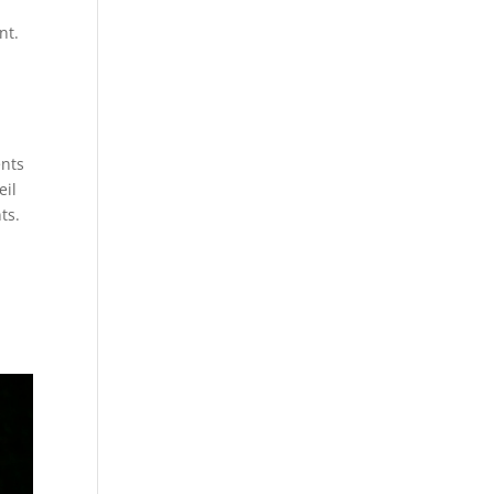
nt.
ents
eil
ts.