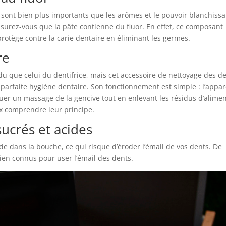
s sont bien plus importants que les arômes et le pouvoir blanchissa
surez-vous que la pâte contienne du fluor. En effet, ce composant
protège contre la carie dentaire en éliminant les germes.
re
ndu que celui du dentifrice, mais cet accessoire de nettoyage des d
arfaite hygiène dentaire. Son fonctionnement est simple : l’appar
ctuer un massage de la gencive tout en enlevant les résidus d’alimen
x comprendre leur principe.
sucrés et acides
ide dans la bouche, ce qui risque d’éroder l’émail de vos dents. De
 bien connus pour user l’émail des dents.