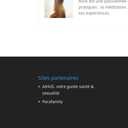
Alice est une passionnée
pratiques : la méditation, 
ses expériences.
Sites partenaires
AIHUS, votre guide santé &
sexualité
Parafamily