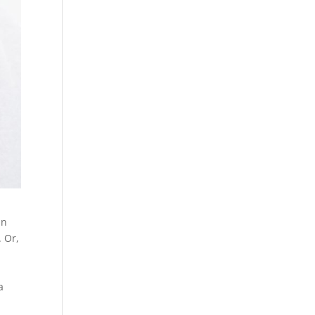
un
. Or,
a