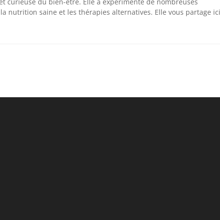
 et curieuse du bien-être. Elle a expérimenté de nombreuses
la nutrition saine et les thérapies alternatives. Elle vous partage ic