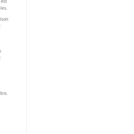
 est
les.
aison
t
e
s
t
tre.