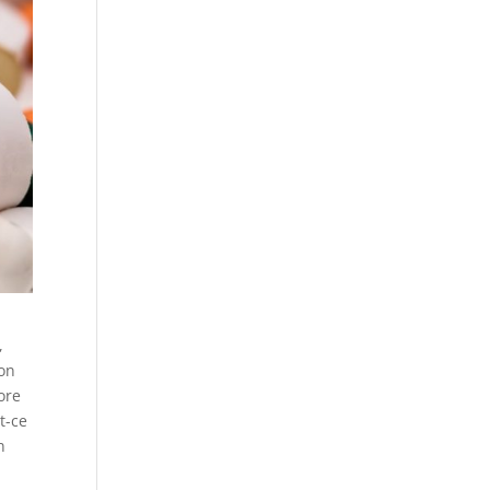
,
son
ore
t-ce
n