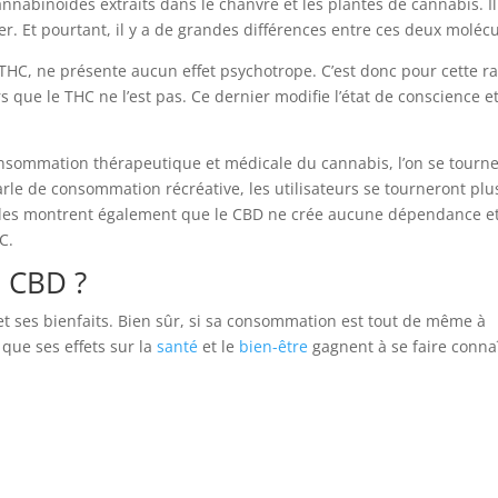
cannabinoïdes extraits dans le chanvre et les plantes de cannabis. Il
. Et pourtant, il y a de grandes différences entre ces deux molécu
THC, ne présente aucun effet psychotrope. C’est donc pour cette r
s que le THC ne l’est pas. Ce dernier modifie l’état de conscience e
onsommation thérapeutique et médicale du cannabis, l’on se tourn
rle de consommation récréative, les utilisateurs se tourneront plu
tudes montrent également que le CBD ne crée aucune dépendance e
C.
du CBD ?
et ses bienfaits. Bien sûr, si sa consommation est tout de même à
que ses effets sur la
santé
et le
bien-être
gagnent à se faire connaî