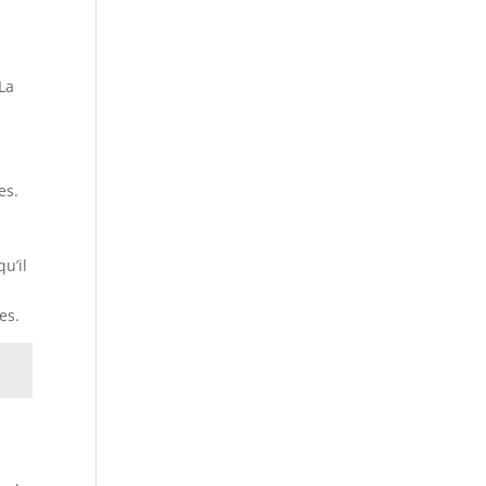
 La
es.
u’il
res.