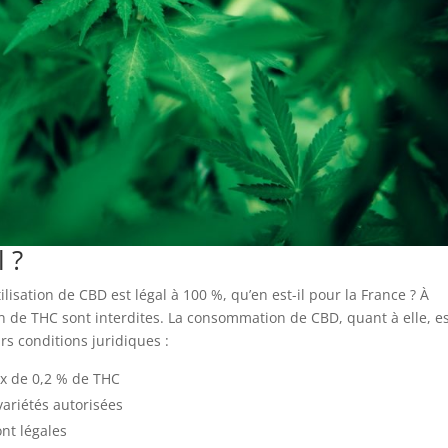
l ?
lisation de CBD est légal à 100 %, qu’en est-il pour la France ? À
ion de THC sont interdites. La consommation de CBD, quant à elle, e
rs conditions juridiques :
ux de 0,2 % de THC
 variétés autorisées
ont légales