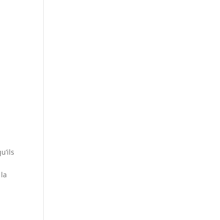
u’ils
s
 la