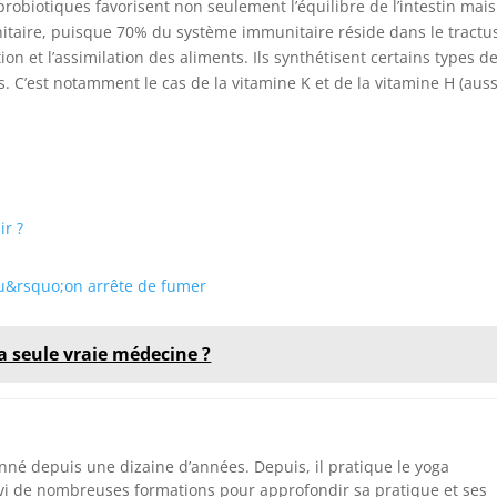
probiotiques favorisent non seulement l’équilibre de l’intestin mais
itaire, puisque 70% du système immunitaire réside dans le tractu
tion et l’assimilation des aliments. Ils synthétisent certains types d
. C’est notamment le cas de la vitamine K et de la vitamine H (auss
ir ?
qu&rsquo;on arrête de fumer
la seule vraie médecine ?
nné depuis une dizaine d’années. Depuis, il pratique le yoga
vi de nombreuses formations pour approfondir sa pratique et ses