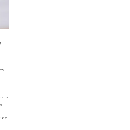
t
ies
r le
la
s
r de