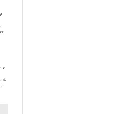
 9
la
ion
nce
ent.
té.