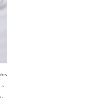
’êtes
les
 sur