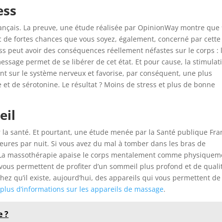
ess
Français. La preuve, une étude réalisée par OpinionWay montre que
nc de fortes chances que vous soyez, également, concerné par cette
ess peut avoir des conséquences réellement néfastes sur le corps : 
 message permet de se libérer de cet état. Et pour cause, la stimulat
nt sur le système nerveux et favorise, par conséquent, une plus
t de sérotonine. Le résultat ? Moins de stress et plus de bonne
eil
 la santé. Et pourtant, une étude menée par la Santé publique Fra
ures par nuit. Si vous avez du mal à tomber dans les bras de
é. La massothérapie apaise le corps mentalement comme physiquem
us permettent de profiter d’un sommeil plus profond et de quali
chez qu’il existe, aujourd’hui, des appareils qui vous permettent de
,
plus d’informations sur les appareils de massage
.
e ?