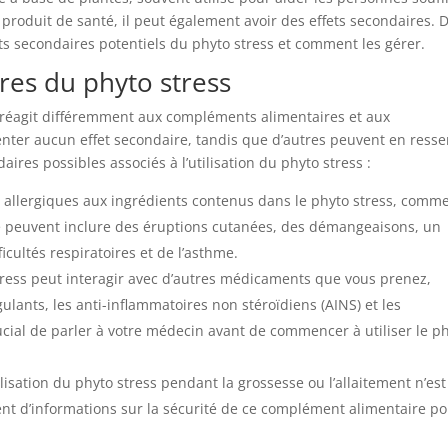
produit de santé, il peut également avoir des effets secondaires. 
fets secondaires potentiels du phyto stress et comment les gérer.
ires du phyto stress
e réagit différemment aux compléments alimentaires et aux
nter aucun effet secondaire, tandis que d’autres peuvent en resse
ires possibles associés à l’utilisation du phyto stress :
 allergiques aux ingrédients contenus dans le phyto stress, comme
ie peuvent inclure des éruptions cutanées, des démangeaisons, un
icultés respiratoires et de l’asthme.
tress peut interagir avec d’autres médicaments que vous prenez,
lants, les anti-inflammatoires non stéroïdiens (AINS) et les
ucial de parler à votre médecin avant de commencer à utiliser le p
tilisation du phyto stress pendant la grossesse ou l’allaitement n’es
nt d’informations sur la sécurité de ce complément alimentaire p