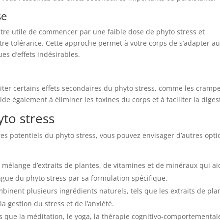
se
 être utile de commencer par une faible dose de phyto stress et
re tolérance. Cette approche permet à votre corps de s’adapter a
es d’effets indésirables.
viter certains effets secondaires du phyto stress, comme les cramp
de également à éliminer les toxines du corps et à faciliter la diges
yto stress
res potentiels du phyto stress, vous pouvez envisager d’autres opti
 mélange d’extraits de plantes, de vitamines et de minéraux qui a
tingue du phyto stress par sa formulation spécifique.
inent plusieurs ingrédients naturels, tels que les extraits de pla
a gestion du stress et de l’anxiété.
s que la méditation, le yoga, la thérapie cognitivo-comportemental