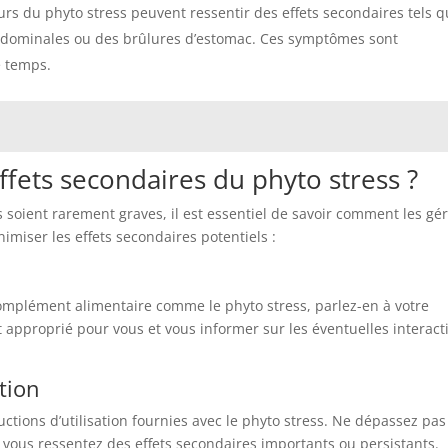
eurs du phyto stress peuvent ressentir des effets secondaires tels 
bdominales ou des brûlures d’estomac. Ces symptômes sont
e temps.
fets secondaires du phyto stress ?
s soient rarement graves, il est essentiel de savoir comment les gé
nimiser les effets secondaires potentiels :
plément alimentaire comme le phyto stress, parlez-en à votre
t approprié pour vous et vous informer sur les éventuelles interact
ation
ctions d’utilisation fournies avec le phyto stress. Ne dépassez pas
vous ressentez des effets secondaires importants ou persistants.