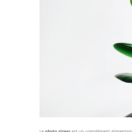
Le
phyto stress
est un complément alimentaire 