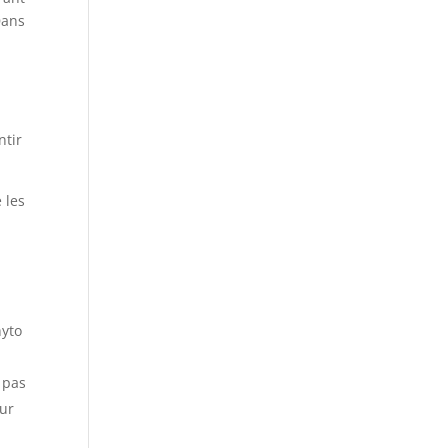
Dans
ntir
 les
hyto
t pas
our