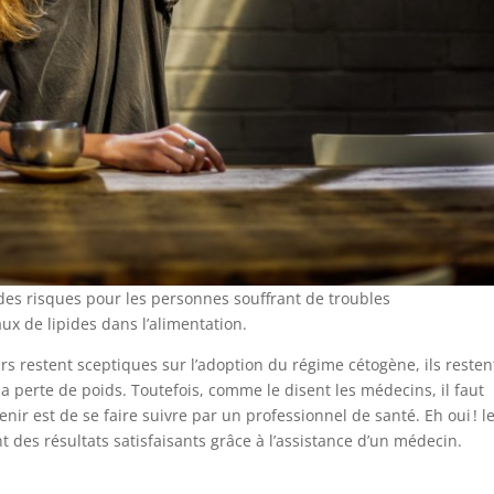
des risques pour les personnes souffrant de troubles
aux de lipides dans l’alimentation.
rs restent sceptiques sur l’adoption du régime cétogène, ils resten
a perte de poids. Toutefois, comme le disent les médecins, il faut
enir est de se faire suivre par un professionnel de santé. Eh oui ! l
t des résultats satisfaisants grâce à l’assistance d’un médecin.