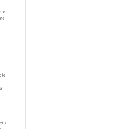
ste
sme
 le
la
keto