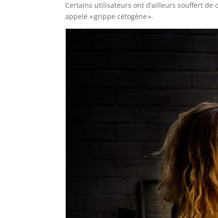
Certains utilisateurs ont d’ailleurs souffert de
appelé « grippe cétogène ».