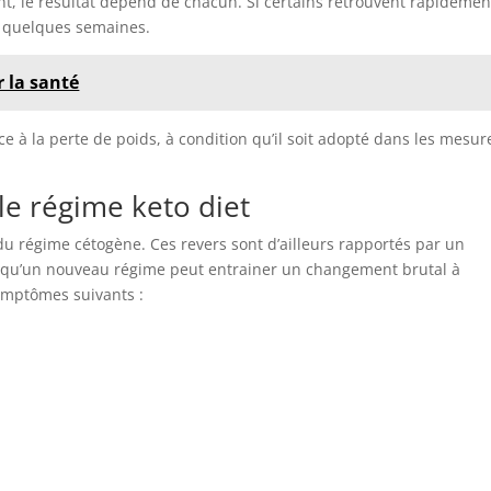
t, le résultat dépend de chacun. Si certains retrouvent rapidemen
re quelques semaines.
r la santé
ace à la perte de poids, à condition qu’il soit adopté dans les mesur
le régime keto diet
n du régime cétogène. Ces revers sont d’ailleurs rapportés par un
 qu’un nouveau régime peut entrainer un changement brutal à
symptômes suivants :