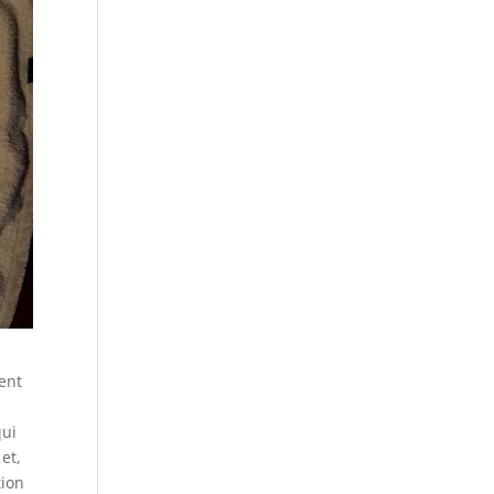
tent
qui
et,
tion