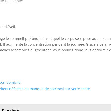
de l’insomnie;
et d’éveil.
onge le sommeil profond, dans lequel le corps se repose au maxim
. Il augmente la concentration pendant la journée. Grâce à cela, v
des tâches accomplies augmentent. Vous pouvez donc vous endormir 
 son domicile
 effets néfastes du manque de sommeil sur votre santé
t l'anxiété