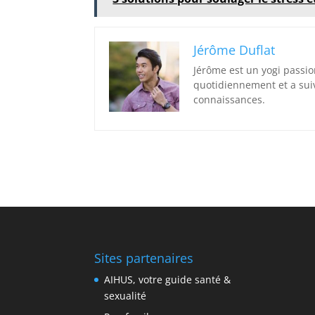
Jérôme Duflat
Jérôme est un yogi passio
quotidiennement et a sui
connaissances.
Sites partenaires
AIHUS, votre guide santé &
sexualité