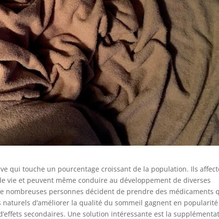
ave qui touche un pourcentage croissant de la population. Ils affec
té de vie et peuvent même conduire au développement de diverses
e de nombreuses personnes décident de prendre des médicaments 
 naturels d’améliorer la qualité du sommeil gagnent en popularité 
d’effets secondaires. Une solution intéressante est la supplémenta