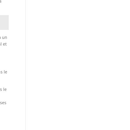
a
a un
l et
s le
s le
uses