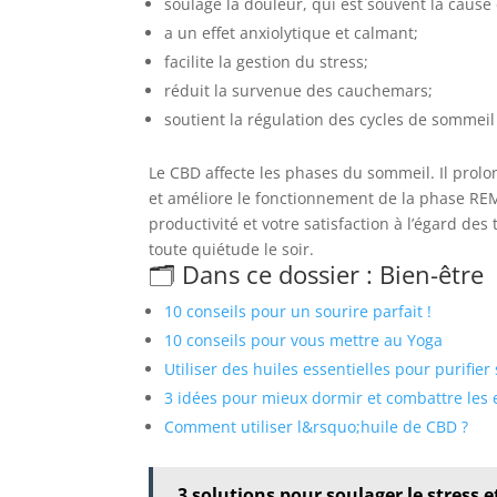
soulage la douleur, qui est souvent la cause 
a un effet anxiolytique et calmant;
facilite la gestion du stress;
réduit la survenue des cauchemars;
soutient la régulation des cycles de sommeil 
Le CBD affecte les phases du sommeil. Il prol
et améliore le fonctionnement de la phase REM
productivité et votre satisfaction à l’égard 
toute quiétude le soir.
🗂️ Dans ce dossier : Bien-être
10 conseils pour un sourire parfait !
10 conseils pour vous mettre au Yoga
Utiliser des huiles essentielles pour purifier
3 idées pour mieux dormir et combattre les
Comment utiliser l&rsquo;huile de CBD ?
3 solutions pour soulager le stress e