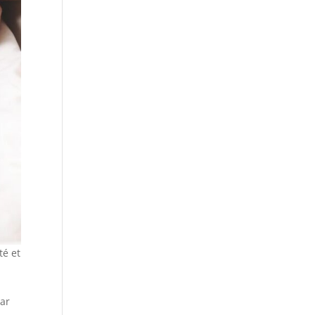
té et
par