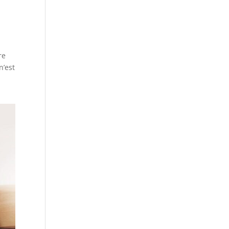
re
n’est