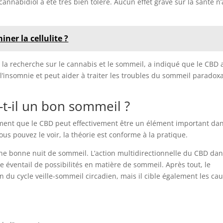
annabidiol a été très bien toléré. Aucun effet grave sur la santé n’
ner la cellulite ?
 la recherche sur le cannabis et le sommeil, a indiqué que le CBD 
l’insomnie et peut aider à traiter les troubles du sommeil paradoxa
t-il un bon sommeil ?
ment que le CBD peut effectivement être un élément important dan
s pouvez le voir, la théorie est conforme à la pratique.
ne bonne nuit de sommeil. L’action multidirectionnelle du CBD dan
 éventail de possibilités en matière de sommeil. Après tout, le
n du cycle veille-sommeil circadien, mais il cible également les ca