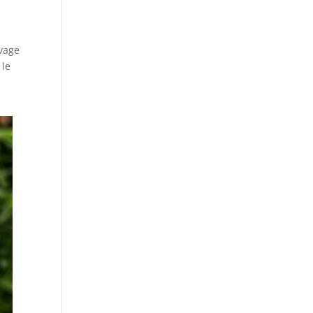
uvage
 le