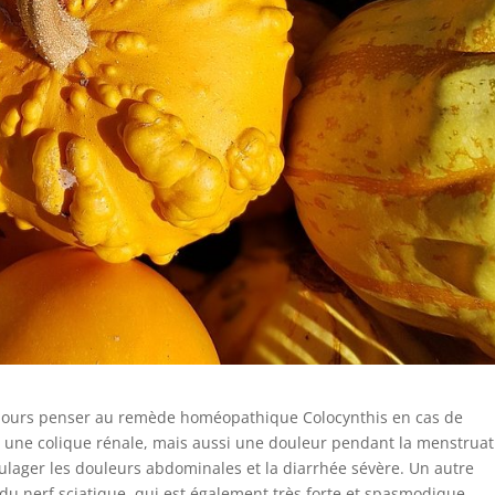
jours penser au remède homéopathique Colocynthis en cas de
ou une colique rénale, mais aussi une douleur pendant la menstruat
ulager les douleurs abdominales et la diarrhée sévère. Un autre
du nerf sciatique, qui est également très forte et spasmodique.