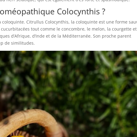
homéopathique Colocynthis ?
la coloquinte. Citrullus Colocynthis, la coloquinte est une forme sa
es cucurbitacées tout comme le concombre, le melon, la courgette et
ques d’Afrique, d’Inde et de la Méditerranée. Son proche parent
up de similitudes.