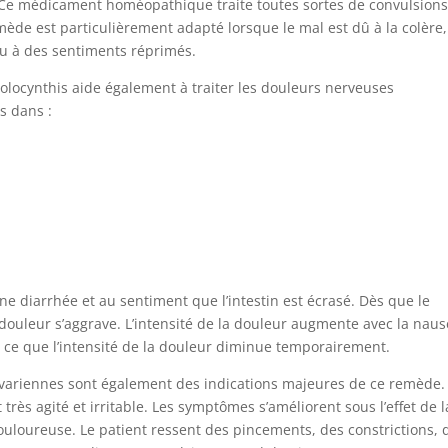
 Ce médicament homéopathique traite toutes sortes de convulsions
ède est particulièrement adapté lorsque le mal est dû à la colère,
ou à des sentiments réprimés.
olocynthis aide également à traiter les douleurs nerveuses
ès dans :
ne diarrhée et au sentiment que l’intestin est écrasé. Dès que le
a douleur s’aggrave. L’intensité de la douleur augmente avec la nau
à ce que l’intensité de la douleur diminue temporairement.
ovariennes sont également des indications majeures de ce remède.
très agité et irritable. Les symptômes s’améliorent sous l’effet de l
ouloureuse. Le patient ressent des pincements, des constrictions, 