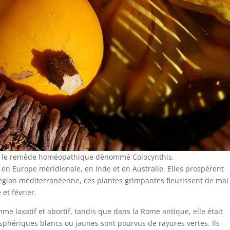
orer le remède homéopathique dénommé Colocynthis.
 en Europe méridionale, en Inde et en Australie. Elles prospèrent
région méditerranéenne, ces plantes grimpantes fleurissent de mai
et février.
omme laxatif et abortif, tandis que dans la Rome antique, elle était
s sphériques blancs ou jaunes sont pourvus de rayures vertes. Ils