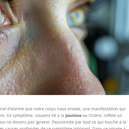
ignal d’alarme que notre corps nous envoie, une manifestation qui
être. Ce symptôme, souvent lié à la
jaunisse
ou l’ictère, reflète un
s ne devons pas ignorer. Passionnée par tout ce qui touche à la
 les causes profondes de ce symptôme intrigant. Dans ce voyage à