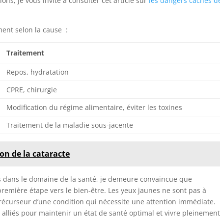
ons, je vous invite à consulter cet article sur
les dangers cachés d
ent selon la cause :
Traitement
Repos, hydratation
CPRE, chirurgie
Modification du régime alimentaire, éviter les toxines
Traitement de la maladie sous-jacente
on de la cataracte
s dans le domaine de la santé, je demeure convaincue que
remière étape vers le bien-être. Les yeux jaunes ne sont pas à
 précurseur d’une condition qui nécessite une attention immédiate.
s alliés pour maintenir un état de santé optimal et vivre pleinemen