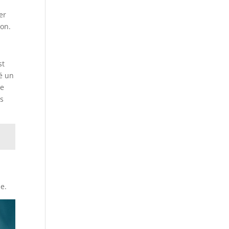
er
ion.
st
é un
de
es
ie.