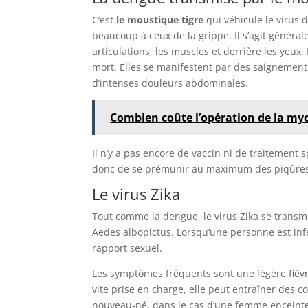
C’est
le moustique tigre
qui véhicule le viru
beaucoup à ceux de la grippe. Il s’agit généra
articulations, les muscles et derrière les yeu
mort. Elles se manifestent par des saignements
d’intenses douleurs abdominales.
Combien coûte l’opération de la myo
Il n’y a pas encore de vaccin ni de traitement 
donc de se prémunir au maximum des piqûres
Le virus Zika
Tout comme la dengue, le virus Zika se trans
Aedes albopictus. Lorsqu’une personne est in
rapport sexuel.
Les symptômes fréquents sont une légère fièvr
vite prise en charge, elle peut entraîner des 
nouveau-né, dans le cas d’une femme enceinte