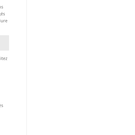
ns
gés
dure
itez
ès