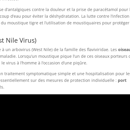
 d’antalgiques contre la douleur et la prise de paracétamol pour 
coup d’eau pour éviter la déshydratation. La lutte contre l’infection
du moustique tigre et l’utilisation de moustiquaires pour protéger
t Nile Virus)
 à un arbovirus (West Nile) de la famille des flaviviridae. Les
oisea
a maladie. Lorsqu’un moustique pique l’un de ces oiseaux porteurs 
te le virus à l’homme à l’occasion d’une piqûre.
 un traitement symptomatique simple et une hospitalisation pour le
essentiellement sur des mesures de protection individuelle :
port
és.