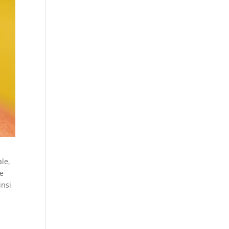
ale,
de
insi
e