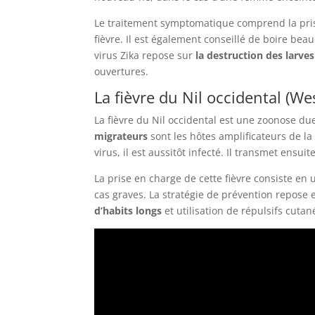
Le traitement symptomatique comprend la prise
fièvre. Il est également conseillé de boire beau
virus Zika repose sur
la destruction des larves
ouvertures.
La fièvre du Nil occidental (Wes
La fièvre du Nil occidental est une zoonose due
migrateurs
sont les hôtes amplificateurs de l
virus, il est aussitôt infecté. Il transmet ensui
La prise en charge de cette fièvre consiste en
cas graves. La stratégie de prévention repose 
d’habits longs
et utilisation de répulsifs cutan