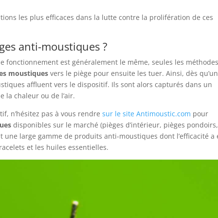
ions les plus efficaces dans la lutte contre la prolifération de ces
ges anti-moustiques ?
 de fonctionnement est généralement le même, seules les méthode
 les moustiques
vers le piège pour ensuite les tuer. Ainsi, dès qu’u
tiques affluent vers le dispositif. Ils sont alors capturés dans un
 la chaleur ou de l’air.
tif, n’hésitez pas à vous rendre
sur le site Antimoustic.com
pour
ques
disponibles sur le marché (pièges d’intérieur, pièges pondoirs
 une large gamme de produits anti-moustiques dont l’efficacité a 
acelets et les huiles essentielles.