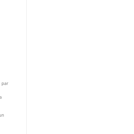
e par
a
 un