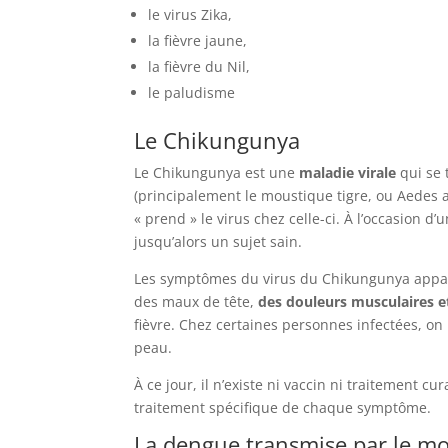
le virus Zika,
la fièvre jaune,
la fièvre du Nil,
le paludisme
Le Chikungunya
Le Chikungunya est une
maladie virale
qui se
(principalement le moustique tigre, ou Aedes 
« prend » le virus chez celle-ci. À l’occasion d
jusqu’alors un sujet sain.
Les symptômes du virus du Chikungunya appa
des maux de tête,
des douleurs musculaires et
fièvre. Chez certaines personnes infectées, on
peau.
À ce jour, il n’existe ni vaccin ni traitement c
traitement spécifique de chaque symptôme.
La dengue transmise par le mo