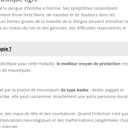
s de la dengue d’homme à homme. Ses symptômes ressemblent
lement d’une forte fièvre, de nausées et de douleurs dans les
x. Les formes graves de la maladie de la dengue peuvent entraîner l
 au niveau du nez et des gencives, des difficultés respiratoires et
pie ?
spécifique pour cette maladie,
le meilleur moyen de protection
res
 de moustiques.
met par la piqûre de moustiques
de type Aedes
: Aedes aegypti et
fectée, elle peut contaminer directement une autre personne dura
e, des maux de tête et des courbatures. Quand l’infection n’est pa
complications neurologiques et des malformations congénitales chez
 infectée.