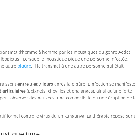
 transmet d’homme à homme par les moustiques du genre Aedes
albopictus). Lorsque le moustique pique une personne infectée, il
’une autre
piqûre
, il le transmet à une autre personne qui était
raissent
entre 3 et 7 jours
après la piqûre. L’infection se manifest
 articulaires
(poignets, chevilles et phalanges), ainsi qu’une forte
 peut observer des nausées, une conjonctivite ou une éruption de l
uratif formel contre le virus du Chikungunya. La thérapie repose sur
ustique tigre