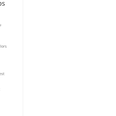
ps
u
lors
est
t