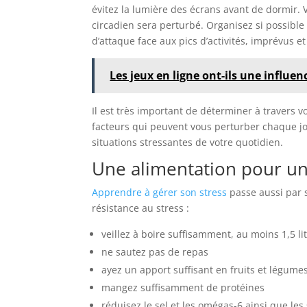
évitez la lumière des écrans avant de dormir. V
circadien sera perturbé. Organisez si possibl
d’attaque face aux pics d’activités, imprévus 
Les jeux en ligne ont-ils une influen
Il est très important de déterminer à travers 
facteurs qui peuvent vous perturber chaque jo
situations stressantes de votre quotidien.
Une alimentation pour un
Apprendre à gérer son stress
passe aussi par s
résistance au stress :
veillez à boire suffisamment, au moins 1,5 l
ne sautez pas de repas
ayez un apport suffisant en fruits et légume
mangez suffisamment de protéines
réduisez le sel et les omégas-6 ainsi que les 